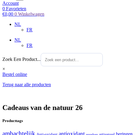
Account
0
Favorieten
€
0,00
0
Winkelwagen
NL
FR
NL
FR
Zoek Een Product...
×
Bestel online
Terug naar alle producten
Cadeaus van de natuur 26
Producttags
ambachtelijk
antioxidant
beringen
Anti-oxidant
artisanaal
appelsap