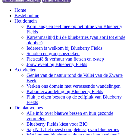
Winkelmand Bekijken
Verder Winkelen
Home
Bestel online
Het domein
Kom langs en leef mee op het ritme van Blueberry
Fields
Karrenmaaltijd bij de blueberries (van april tot einde
oktober)
Iedereen is welkom bij Blueberry Fields
Scholen en groepsbezoeken
Fietscafé & verhuur van fietsen en e-step
Jouw event bij Blueberry Fields
Activiteiten
Geniet van de natuur rond de Vallei van de Zwarte
Beek
Verken ons domein met verrassende wandelingen
Kabouterwandeling bij Blueberry Fields
Pluk je eigen bessen op de zelfpluk van Blueberry
Fields
De blauwe bes
Alle info over blauwe bessen en hun gezonde
voordelen
Blueberry Fields kiest voor BIO
Sap N°1: het meest complete sap van blueberries
Wat kunnen blueberries doen voor jouw spieren?