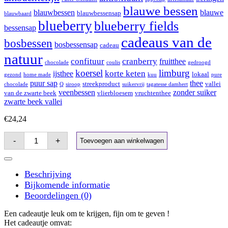
blauwe bessen
blauwbessen
blauwe
blauwbessensap
blauwbaard
blueberry
blueberry fields
bessensap
cadeaus van de
bosbessen
bosbessensap
cadeau
natuur
confituur
cranberry
fruitthee
chocolade
coulis
gedroogd
koersel
limburg
korte keten
ijsthee
lokaal
gezond
home made
kuu
pure
puur sap
thee
streekproduct
vallei
chocolade
Q
siroop
suikervrij
tagatesse damhert
veenbessen
zonder suiker
van de zwarte beek
vlierbloesem
vruchtenthee
zwarte beek vallei
€
24,24
Cadeaus
-
+
Toevoegen aan winkelwagen
Van
De
Natuur
26
Beschrijving
Aantal
Bijkomende informatie
Beoordelingen (0)
Een cadeautje leuk om te krijgen, fijn om te geven !
Het cadeautje omvat: