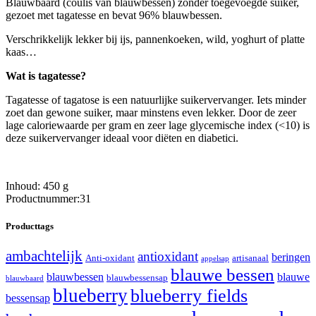
Blauwbaard (coulis van blauwbessen) zonder toegevoegde suiker,
gezoet met tagatesse en bevat 96% blauwbessen.
Verschrikkelijk lekker bij ijs, pannenkoeken, wild, yoghurt of platte
kaas…
Wat is tagatesse?
Tagatesse of tagatose is een natuurlijke suikervervanger. Iets minder
zoet dan gewone suiker, maar minstens even lekker. Door de zeer
lage caloriewaarde per gram en zeer lage glycemische index (<10) is
deze suikervervanger ideaal voor diëten en diabetici.
Inhoud: 450 g
Productnummer:31
Producttags
ambachtelijk
antioxidant
beringen
Anti-oxidant
artisanaal
appelsap
blauwe bessen
blauwbessen
blauwe
blauwbessensap
blauwbaard
blueberry
blueberry fields
bessensap