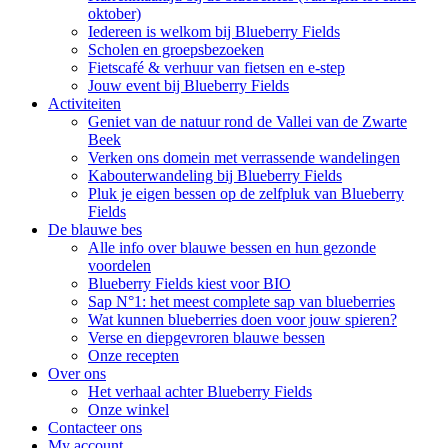
oktober)
Iedereen is welkom bij Blueberry Fields
Scholen en groepsbezoeken
Fietscafé & verhuur van fietsen en e-step
Jouw event bij Blueberry Fields
Activiteiten
Geniet van de natuur rond de Vallei van de Zwarte
Beek
Verken ons domein met verrassende wandelingen
Kabouterwandeling bij Blueberry Fields
Pluk je eigen bessen op de zelfpluk van Blueberry
Fields
De blauwe bes
Alle info over blauwe bessen en hun gezonde
voordelen
Blueberry Fields kiest voor BIO
Sap N°1: het meest complete sap van blueberries
Wat kunnen blueberries doen voor jouw spieren?
Verse en diepgevroren blauwe bessen
Onze recepten
Over ons
Het verhaal achter Blueberry Fields
Onze winkel
Contacteer ons
My account