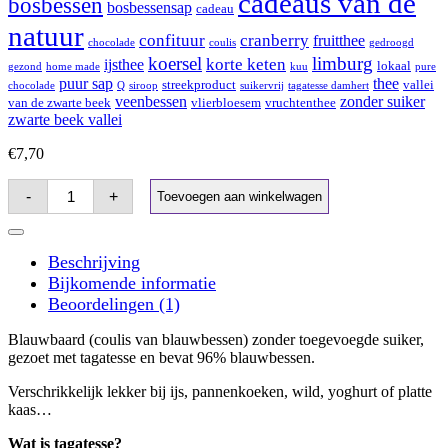
cadeaus van de
bosbessen
bosbessensap
cadeau
natuur
confituur
cranberry
fruitthee
chocolade
coulis
gedroogd
koersel
limburg
korte keten
ijsthee
lokaal
gezond
home made
kuu
pure
puur sap
thee
streekproduct
vallei
chocolade
Q
siroop
suikervrij
tagatesse damhert
veenbessen
zonder suiker
van de zwarte beek
vlierbloesem
vruchtenthee
zwarte beek vallei
€
7,70
Blauwbaard
-
+
Toevoegen aan winkelwagen
Met
Tagatesse
Aantal
Beschrijving
Bijkomende informatie
Beoordelingen (1)
Blauwbaard (coulis van blauwbessen) zonder toegevoegde suiker,
gezoet met tagatesse en bevat 96% blauwbessen.
Verschrikkelijk lekker bij ijs, pannenkoeken, wild, yoghurt of platte
kaas…
Wat is tagatesse?